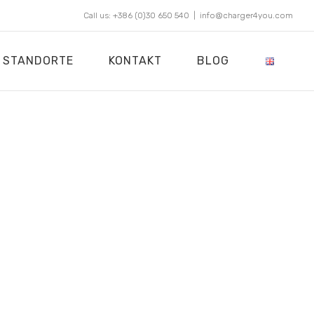
Call us: +386 (0)30 650 540
|
info@charger4you.com
STANDORTE
KONTAKT
BLOG
F
U
G
E
R
Ä
T
E
A
RER KUNDEN