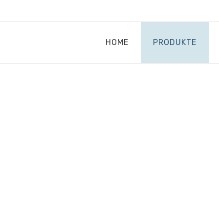
HOME
PRODUKTE
H
R
E
M
O
B
I
L
E
N
EN UMSATZ UND DIE ZUFRIEDENHEIT IH